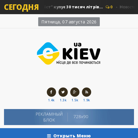
СЕГОДНЯ
 "Київавтошляхміст" купує 30 тисяч літрів...
0
Новости Кие
Пятница, 07 августа 2026
1.4k
1.3k
1.5k
1.9k
Открыть Меню