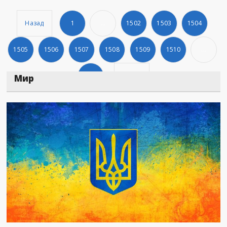
Назад
1
...
1502
1503
1504
1505
1506
1507
1508
1509
1510
...
1560
Дальше
Мир