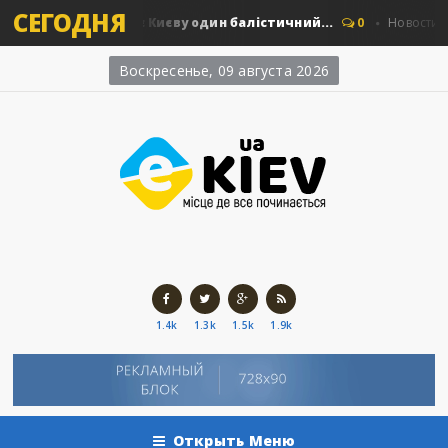
СЕГОДНЯ
: скільки коштує Києву один балістичний...
0
Новости Киева
Воскресенье, 09 августа 2026
1.4k
1.3k
1.5k
1.9k
Открыть Меню