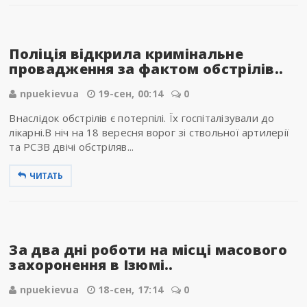
Поліція відкрила кримінальне
провадження за фактом обстрілів..
npuekievua
19-сен, 00:14
0
Внаслідок обстрілів є потерпілі. Їх госпіталізували до
лікарні.В ніч на 18 вересня ворог зі ствольної артилерії
та РСЗВ двічі обстріляв...
ЧИТАТЬ
За два дні роботи на місці масового
захоронення в Ізюмі..
npuekievua
18-сен, 17:14
0