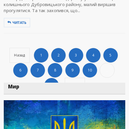
колишнього Дубровицького району, малий вирішив
прогулятися. Та так захопився, що...
ЧИТАТЬ
Назад
1
2
3
4
5
6
7
8
9
10
...
1066
Дальше
Мир