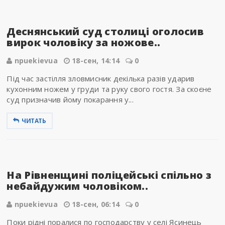
Деснянський суд столиці оголосив
вирок чоловіку за ножове..
npuekievua
18-сен, 14:14
0
Під час застілля зловмисник декілька разів ударив
кухонним ножем у груди та руку свого гостя. За скоєне
суд призначив йому покарання у...
ЧИТАТЬ
На Рівненщині поліцейські спільно з
небайдужим чоловіком..
npuekievua
18-сен, 06:14
0
Поки рідні поралися по господарству у селі Ясинець