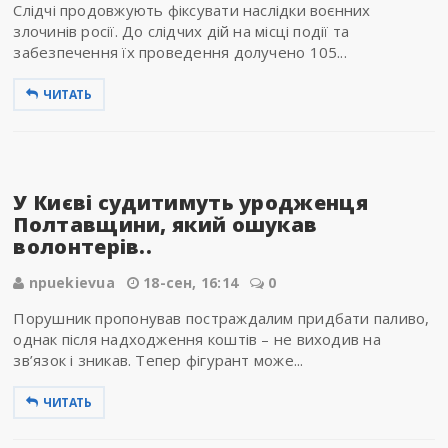
Слідчі продовжують фіксувати наслідки воєнних
злочинів росії. До слідчих дій на місці події та
забезпечення їх проведення долучено 105...
ЧИТАТЬ
У Києві судитимуть уродженця
Полтавщини, який ошукав
волонтерів..
npuekievua
18-сен, 16:14
0
Порушник пропонував постраждалим придбати паливо,
однак після надходження коштів – не виходив на
зв’язок і зникав. Тепер фігурант може...
ЧИТАТЬ